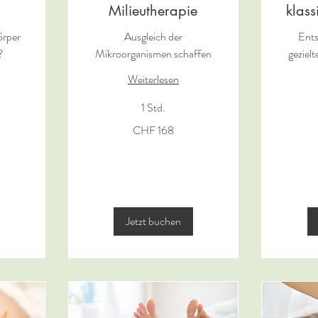
Milieutherapie
klas
örper
Ausgleich der
Ents
?
Mikroorganismen schaffen
geziel
Weiterlesen
1 Std.
168
168
CHF 168
Schweizer
Schweizer
Franken
Franken
Jetzt buchen