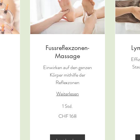
Fussreflexzonen-
Ly
Massage
Effi
Sta
Einwirken auf den ganzen
Körper mithilfe der
Reflexzonen
Weiterlesen
168
Schweizer
1 Std.
Franken
168
CHF 168
Schweizer
Franken