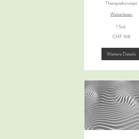
Therapiekonzept
Weiterlesen
1 Std.
168
CHF 168
Schweizer
Franken
Weitere Details