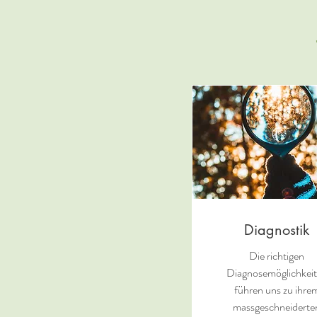
Diagnostik
Die richtigen
Diagnosemöglichkei
führen uns zu ihre
massgeschneiderte