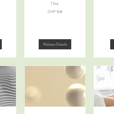
1 Std.
168
168
CHF 168
Schweizer
Schweizer
Franken
Franken
Weitere Details