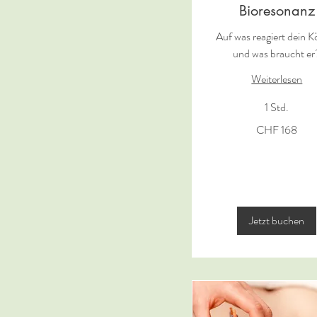
Bioresonanz
Auf was reagiert dein K
und was braucht er
Weiterlesen
1 Std.
168
CHF 168
Schweizer
Franken
Jetzt buchen