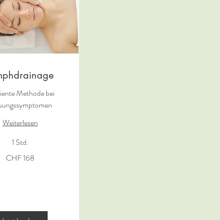
mphdrainage
ziente Methode bei
uungssymptomen
Weiterlesen
1 Std.
CHF 168