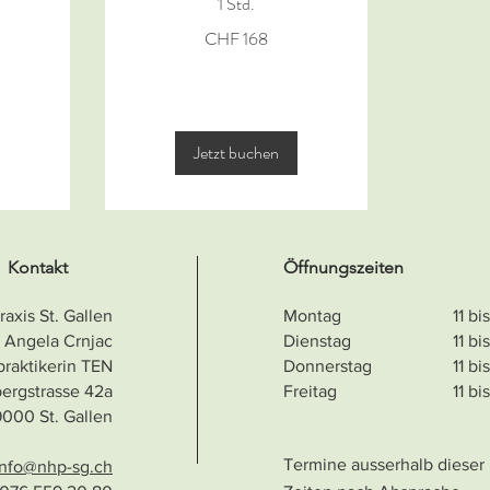
1 Std.
168
CHF 168
Schweizer
Franken
Jetzt buchen
Kontakt
​Öffnungszeiten
raxis St. Gallen
Montag
11 bi
Angela Crnjac
Dienstag
11 bi
praktikerin TEN
Donnerstag
11 bi
ergstrasse 42a
Freitag
11 bi
9000 St. Gallen
Termine ausserhalb dieser
info@nhp-sg.ch