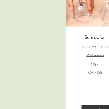
Schröpfen
Gutes aus Fernost
Weiterlesen
1 Std.
168
CHF 168
Schweizer
Franken