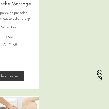
sische Massage
pannung pur oder
te Muskelbehandlung
Weiterlesen
1 Std.
CHF 168
Jetzt buchen