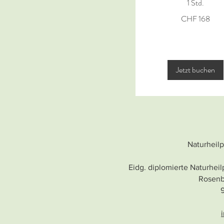
1 Std.
168
CHF 168
Schweizer
Franken
Jetzt buchen
Naturheilp
Eidg. diplomierte Naturheil
Rosenb